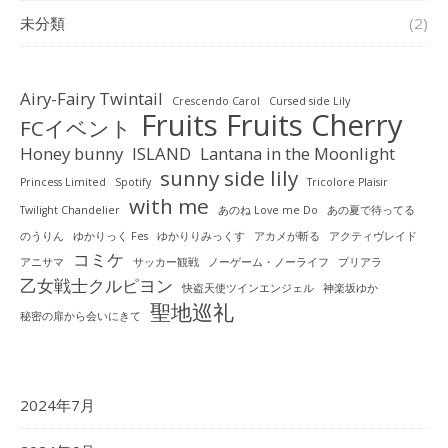
未分類
(2)
Airy-Fairy Twintail
Crescendo Carol
Cursed side Lily
Fruits Fruits Cherry
FCイベント
Honey bunny
ISLAND
Lantana in the Moonlight
sunny side lily
Princess Limited
Spotify
Tricolore Plaisir
with me
Twilight Chandelier
あのね Love me Do
あの夏で待ってる
のうりん
ゆかりっく Fes
ゆかりりみっくす
アカメが斬る
アクティヴレイド
コミケ
アニサマ
サッカー観戦
ノーゲーム・ノーライフ
プリアラ
乙女戦士クルピヨン
快盗天使ツインエンジェル
神楽坂ゆか
聖地巡礼
秘密の扉から会いにきて
2024年7月