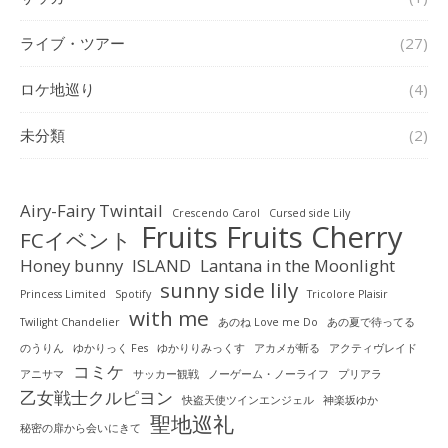
ライブ・ツアー
(27)
ロケ地巡り
(4)
未分類
(2)
Airy-Fairy Twintail
Crescendo Carol
Cursed side Lily
Fruits Fruits Cherry
FCイベント
Honey bunny
ISLAND
Lantana in the Moonlight
sunny side lily
Princess Limited
Spotify
Tricolore Plaisir
with me
Twilight Chandelier
あのね Love me Do
あの夏で待ってる
のうりん
ゆかりっく Fes
ゆかりりみっくす
アカメが斬る
アクティヴレイド
コミケ
アニサマ
サッカー観戦
ノーゲーム・ノーライフ
プリアラ
乙女戦士クルピヨン
快盗天使ツインエンジェル
神楽坂ゆか
聖地巡礼
秘密の扉から会いにきて